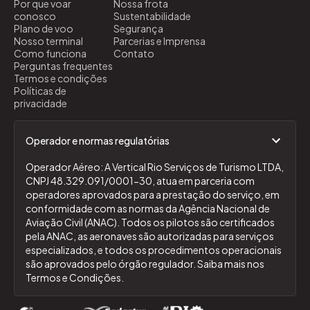
Por que voar
Nossa frota
conosco
Sustentabilidade
Plano de voo
Segurança
Nosso terminal
Parcerias e Imprensa
Como funciona
Contato
Perguntas frequentes
Termos e condições
Políticas de
privacidade
Operador e normas regulatórias
Operador Aéreo: A Vertical Rio Serviços de Turismo LTDA,
CNPJ 48.329.091/0001-30, atua em parceria com
operadores aprovados para a prestação do serviço, em
conformidade com as normas da Agência Nacional de
Aviação Civil (ANAC). Todos os pilotos são certificados
pela ANAC, as aeronaves são autorizadas para serviços
especializados, e todos os procedimentos operacionais
são aprovados pelo órgão regulador. Saiba mais nos
Termos e Condições.