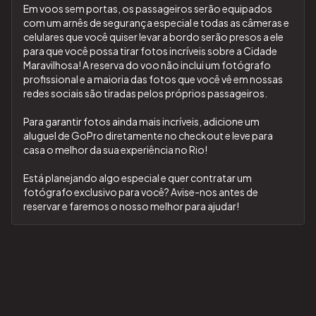
Em voos sem portas, os passageiros serão equipados
com um arnês de segurança especial e todas as câmeras e
celulares que você quiser levar a bordo serão presos a ele
para que você possa tirar fotos incríveis sobre a Cidade
Maravilhosa! A reserva do voo não inclui um fotógrafo
profissional e a maioria das fotos que você vê em nossas
redes sociais são tiradas pelos próprios passageiros.
Para garantir fotos ainda mais incríveis, adicione um
aluguel de GoPro diretamente no checkout e leve para
casa o melhor da sua experiência no Rio!
Está planejando algo especial e quer contratar um
fotógrafo exclusivo para você? Avise-nos antes de
reservar e faremos o nosso melhor para ajudar!