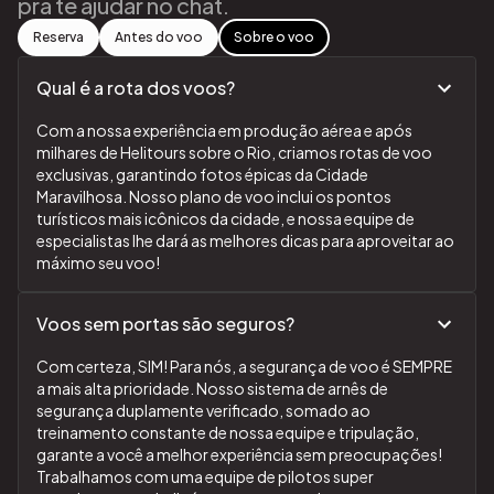
pra te ajudar no chat.
Reserva
Antes do voo
Sobre o voo
Qual é a rota dos voos?
Com a nossa experiência em produção aérea e após
milhares de Helitours sobre o Rio, criamos rotas de voo
exclusivas, garantindo fotos épicas da Cidade
Maravilhosa. Nosso plano de voo inclui os pontos
turísticos mais icônicos da cidade, e nossa equipe de
especialistas lhe dará as melhores dicas para aproveitar ao
máximo seu voo!
Voos sem portas são seguros?
Com certeza, SIM! Para nós, a segurança de voo é SEMPRE
a mais alta prioridade. Nosso sistema de arnês de
segurança duplamente verificado, somado ao
treinamento constante de nossa equipe e tripulação,
garante a você a melhor experiência sem preocupações!
Trabalhamos com uma equipe de pilotos super