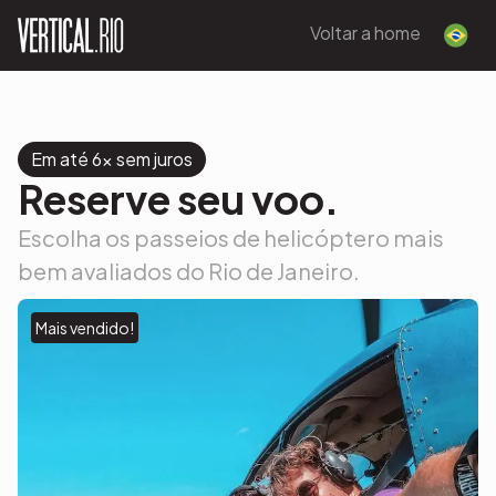
Voltar a home
Em até 6x sem juros
Reserve seu voo.
Escolha os passeios de helicóptero mais
bem avaliados do Rio de Janeiro.
Mais vendido!