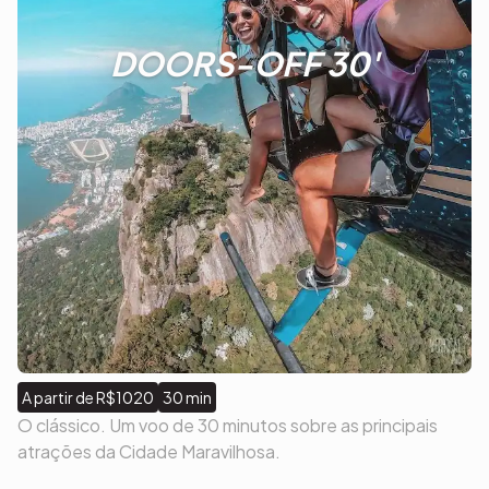
DOORS-OFF 30'
A partir de R$1020
30 min
O clássico. Um voo de 30 minutos sobre as principais
atrações da Cidade Maravilhosa.